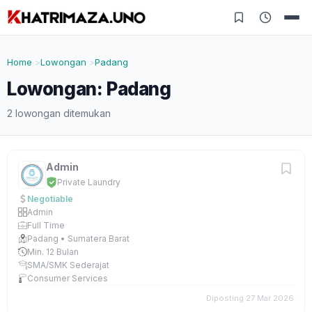
Home
Lowongan
Padang
Lowongan: Padang
2 lowongan ditemukan
Admin
Private Laundry
Negotiable
Admin
Full Time
Padang • Sumatera Barat
Min. 12 Bulan
SMA/SMK Sederajat
Consumer Services
Diposting 27 Mar 2026