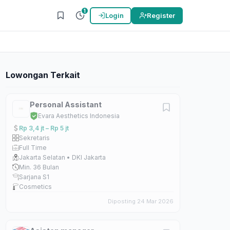
1
Login
Register
Lowongan Terkait
Personal Assistant
Evara Aesthetics Indonesia
Rp 3,4 jt – Rp 5 jt
Sekretaris
Full Time
Jakarta Selatan • DKI Jakarta
Min. 36 Bulan
Sarjana S1
Cosmetics
Diposting 24 Mar 2026