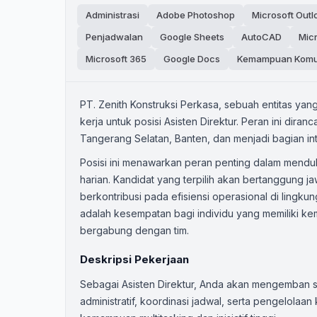
Administrasi
Adobe Photoshop
Microsoft Outl
Penjadwalan
Google Sheets
AutoCAD
Micr
Microsoft 365
Google Docs
Kemampuan Komu
PT. Zenith Konstruksi Perkasa, sebuah entitas ya
kerja untuk posisi Asisten Direktur. Peran ini dir
Tangerang Selatan, Banten, dan menjadi bagian integ
Posisi ini menawarkan peran penting dalam menduk
harian. Kandidat yang terpilih akan bertanggung jaw
berkontribusi pada efisiensi operasional di lingku
adalah kesempatan bagi individu yang memiliki k
bergabung dengan tim.
Deskripsi Pekerjaan
Sebagai Asisten Direktur, Anda akan mengemban 
administratif, koordinasi jadwal, serta pengelolaan