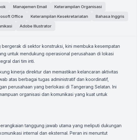
ook
Manajemen Email
Keterampilan Organisasi
osoft Office
Keterampilan Kesekretariatan
Bahasa Inggris
nikasi
Adobe Illustrator
ng bergerak di sektor konstruksi, kini membuka kesempatan
ancang untuk mendukung operasional perusahaan di lokasi
ral dari tim inti.
ung kinerja direktur dan memastikan kelancaran aktivitas
ab atas berbagai tugas administratif dan koordinatif,
ngan perusahaan yang berlokasi di Tangerang Selatan. Ini
emampuan organisasi dan komunikasi yang kuat untuk
serangkaian tanggung jawab utama yang meliputi dukungan
 komunikasi internal dan eksternal. Peran ini menuntut