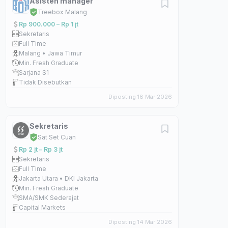
Asisten manager
Treebox Malang
Rp 900.000 – Rp 1 jt
Sekretaris
Full Time
Malang • Jawa Timur
Min. Fresh Graduate
Sarjana S1
Tidak Disebutkan
Diposting 18 Mar 2026
Sekretaris
Sat Set Cuan
Rp 2 jt – Rp 3 jt
Sekretaris
Full Time
Jakarta Utara • DKI Jakarta
Min. Fresh Graduate
SMA/SMK Sederajat
Capital Markets
Diposting 14 Mar 2026