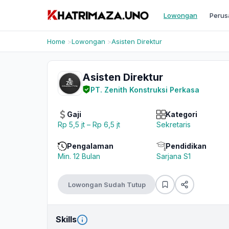
Lowongan
Perus
Home
Lowongan
Asisten Direktur
Asisten Direktur
PT. Zenith Konstruksi Perkasa
Gaji
Kategori
Rp 5,5 jt – Rp 6,5 jt
Sekretaris
Pengalaman
Pendidikan
Min. 12 Bulan
Sarjana S1
Lowongan Sudah Tutup
Skills