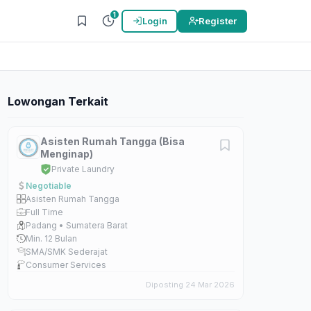
1
Login
Register
Lowongan Terkait
Asisten Rumah Tangga (Bisa
Menginap)
Private Laundry
Negotiable
Asisten Rumah Tangga
Full Time
Padang • Sumatera Barat
Min. 12 Bulan
SMA/SMK Sederajat
Consumer Services
Diposting 24 Mar 2026