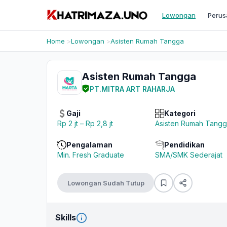
Lowongan
Perus
Home
Lowongan
Asisten Rumah Tangga
Asisten Rumah Tangga
PT.MITRA ART RAHARJA
Gaji
Kategori
Rp 2 jt – Rp 2,8 jt
Asisten Rumah Tangg
Pengalaman
Pendidikan
Min. Fresh Graduate
SMA/SMK Sederajat
Lowongan Sudah Tutup
Skills