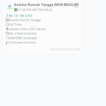
Asisten Rumah Tangga (NON MUSLIM)
PT.MITRA ART RAHARJA
Rp 2 jt – Rp 2,8 jt
Asisten Rumah Tangga
Full Time
Jakarta Utara • DKI Jakarta
Min. Fresh Graduate
SMA/SMK Sederajat
Consumer Services
Diposting 13 Mar 2026