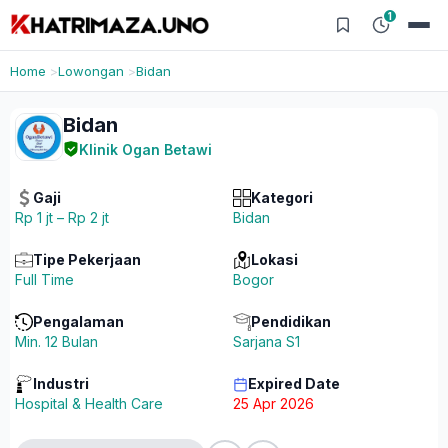
1
Home
Lowongan
Bidan
Bidan
Klinik Ogan Betawi
Gaji
Kategori
Rp 1 jt – Rp 2 jt
Bidan
Tipe Pekerjaan
Lokasi
Full Time
Bogor
Pengalaman
Pendidikan
Min. 12 Bulan
Sarjana S1
Industri
Expired Date
Hospital & Health Care
25 Apr 2026