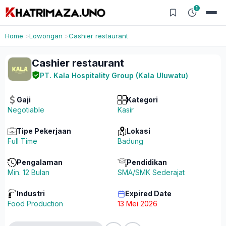
1
Home
Lowongan
Cashier restaurant
Cashier restaurant
PT. Kala Hospitality Group (Kala Uluwatu)
Gaji
Kategori
Negotiable
Kasir
Tipe Pekerjaan
Lokasi
Full Time
Badung
Pengalaman
Pendidikan
Min. 12 Bulan
SMA/SMK Sederajat
Industri
Expired Date
Food Production
13 Mei 2026