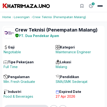
1
Home
Lowongan
Crew Teknisi (Penempatan Malang)
Crew Teknisi (Penempatan Malang)
PT. Dua Pendekar Ayam
Gaji
Kategori
Negotiable
Maintenance Engineer
Tipe Pekerjaan
Lokasi
Full Time
Malang
Pengalaman
Pendidikan
Min. Fresh Graduate
SMA/SMK Sederajat
Industri
Expired Date
Food & Beverages
27 Apr 2026