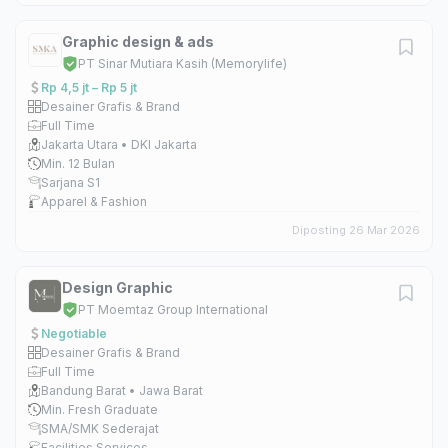
Graphic design & ads
PT Sinar Mutiara Kasih (Memorylife)
Rp 4,5 jt – Rp 5 jt
Desainer Grafis & Brand
Full Time
Jakarta Utara • DKI Jakarta
Min. 12 Bulan
Sarjana S1
Apparel & Fashion
Diposting 26 Mar 2026
Design Graphic
PT Moemtaz Group International
Negotiable
Desainer Grafis & Brand
Full Time
Bandung Barat • Jawa Barat
Min. Fresh Graduate
SMA/SMK Sederajat
Facilities Services