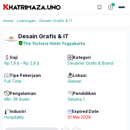
1
Home
Lowongan
Desain Grafis & IT
Desain Grafis & IT
The Victoria Hotel Yogyakarta
Gaji
Kategori
Rp 1,9 jt – Rp 2,8 jt
Desainer Grafis & Brand
Tipe Pekerjaan
Lokasi
Full Time
Sleman
Pengalaman
Pendidikan
Min. 36 Bulan
Sarjana 1
Industri
Expired Date
Hospitality
01 Mei 2026