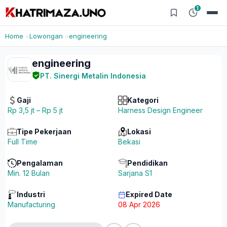
1
Home
Lowongan
engineering
engineering
PT. Sinergi Metalin Indonesia
Gaji
Kategori
Rp 3,5 jt – Rp 5 jt
Harness Design Engineer
Tipe Pekerjaan
Lokasi
Full Time
Bekasi
Pengalaman
Pendidikan
Min. 12 Bulan
Sarjana S1
Industri
Expired Date
Manufacturing
08 Apr 2026