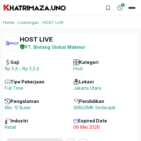
1
Home
Lowongan
HOST LIVE
HOST LIVE
PT. Bintang Global Makmur
Gaji
Kategori
Rp 5 jt – Rp 5,5 jt
Host
Tipe Pekerjaan
Lokasi
Full Time
Jakarta Utara
Pengalaman
Pendidikan
Min. 12 Bulan
SMA/SMK Sederajat
Industri
Expired Date
Retail
06 Mei 2026