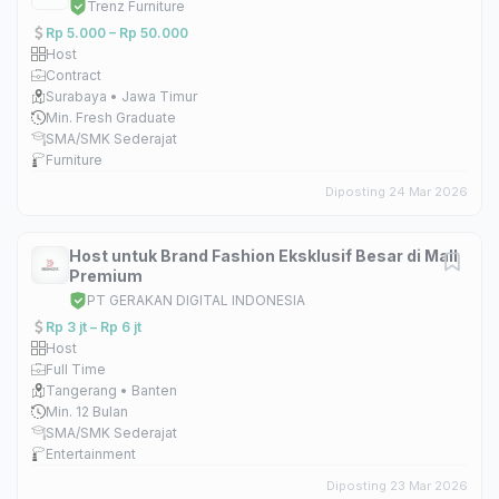
Trenz Furniture
Rp 5.000 – Rp 50.000
Host
Contract
Surabaya • Jawa Timur
Min. Fresh Graduate
SMA/SMK Sederajat
Furniture
Diposting 24 Mar 2026
Host untuk Brand Fashion Eksklusif Besar di Mall
Premium
PT GERAKAN DIGITAL INDONESIA
Rp 3 jt – Rp 6 jt
Host
Full Time
Tangerang • Banten
Min. 12 Bulan
SMA/SMK Sederajat
Entertainment
Diposting 23 Mar 2026