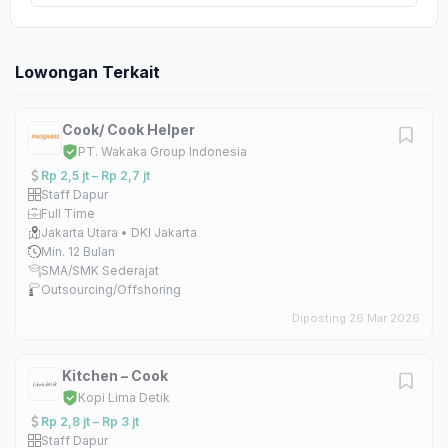
Lowongan Terkait
Cook/ Cook Helper
PT. Wakaka Group Indonesia
Rp 2,5 jt – Rp 2,7 jt
Staff Dapur
Full Time
Jakarta Utara • DKI Jakarta
Min. 12 Bulan
SMA/SMK Sederajat
Outsourcing/Offshoring
Diposting 26 Mar 2026
Kitchen – Cook
Kopi Lima Detik
Rp 2,8 jt – Rp 3 jt
Staff Dapur