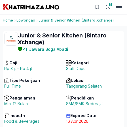
1
Home
Lowongan
Junior & Senior Kitchen (Bintaro Xchange)
Junior & Senior Kitchen (Bintaro
Xchange)
PT Jawara Boga Abadi
Gaji
Kategori
Rp 3 jt – Rp 4 jt
Staff Dapur
Tipe Pekerjaan
Lokasi
Full Time
Tangerang Selatan
Pengalaman
Pendidikan
Min. 12 Bulan
SMA/SMK Sederajat
Industri
Expired Date
Food & Beverages
16 Apr 2026