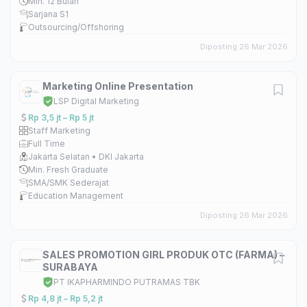
Min. 12 Bulan
Sarjana S1
Outsourcing/Offshoring
Diposting 26 Mar 2026
Marketing Online Presentation
LSP Digital Marketing
Rp 3,5 jt – Rp 5 jt
Staff Marketing
Full Time
Jakarta Selatan • DKI Jakarta
Min. Fresh Graduate
SMA/SMK Sederajat
Education Management
Diposting 26 Mar 2026
SALES PROMOTION GIRL PRODUK OTC (FARMA) –
SURABAYA
PT IKAPHARMINDO PUTRAMAS TBK
Rp 4,8 jt – Rp 5,2 jt