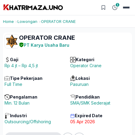
1
Home
Lowongan
OPERATOR CRANE
OPERATOR CRANE
PT Karya Usaha Baru
Gaji
Kategori
Rp 4 jt – Rp 4,5 jt
Operator Crane
Tipe Pekerjaan
Lokasi
Full Time
Pasuruan
Pengalaman
Pendidikan
Min. 12 Bulan
SMA/SMK Sederajat
Industri
Expired Date
Outsourcing/Offshoring
05 Apr 2026