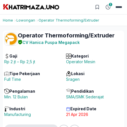
1
Home
Lowongan
Operator Thermoforming/Extruder
Operator Thermoforming/Extruder
CV Hanica Puspa Megapack
Gaji
Kategori
Rp 2 jt – Rp 2,5 jt
Operator Mesin
Tipe Pekerjaan
Lokasi
Full Time
Sragen
Pengalaman
Pendidikan
Min. 12 Bulan
SMA/SMK Sederajat
Industri
Expired Date
Manufacturing
21 Apr 2026