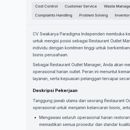
Cost Control
Customer Service
Waste Manag
Complaints Handling
Problem Solving
Invento
CV Swakarya Paradigma Independen membuka kese
untuk mengisi posisi sebagai Restaurant Outlet Man
individu dengan komitmen tinggi untuk berkembang
bisnis perusahaan.
Sebagai Restaurant Outlet Manager, Anda akan m
operasional harian outlet. Peran ini menuntut kema
layanan, serta kepuasan pelanggan tercapai secar
Deskripsi Pekerjaan
Tanggung jawab utama dari seorang Restaurant O
operasional untuk menjamin kelancaran bisnis, antar
Mengawasi seluruh operasional harian restoran,
memastikan semua prosedur dan standar kualit