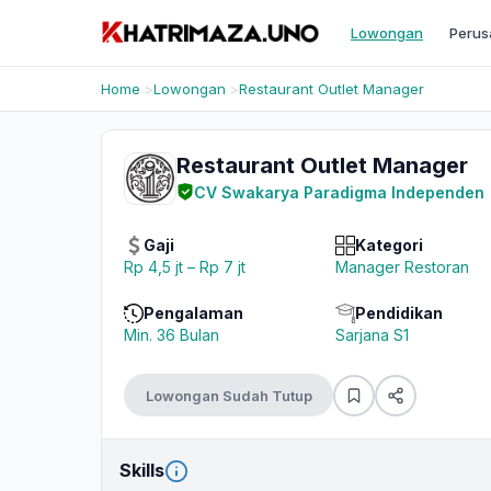
Lowongan
Perus
Home
Lowongan
Restaurant Outlet Manager
Restaurant Outlet Manager
CV Swakarya Paradigma Independen
Gaji
Kategori
Rp 4,5 jt – Rp 7 jt
Manager Restoran
Pengalaman
Pendidikan
Min. 36 Bulan
Sarjana S1
Lowongan Sudah Tutup
Skills