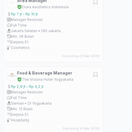
Area Manager
Evara Aesthetics Indonesia
Rp 7 jt – Rp 10 jt
Manager Restoran
Full Time
Jakarta Selatan • DKI Jakarta
Min. 36 Bulan
Sarjana S1
Cosmetics
Diposting 23 Mar 2026
Food & Beverage Manager
The Victoria Hotel Yogyakarta
Rp 2,8 jt – Rp 4,2 jt
Manager Restoran
Full Time
Sleman • DI Yogyakarta
Min. 12 Bulan
Sarjana S1
Hospitality
Diposting 10 Mar 2026