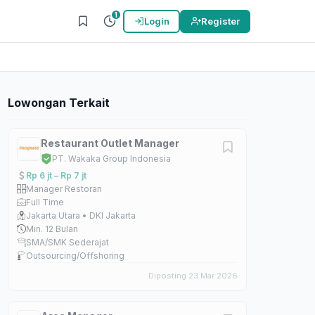
1
Login
Register
Lowongan Terkait
Restaurant Outlet Manager
PT. Wakaka Group Indonesia
Rp 6 jt – Rp 7 jt
Manager Restoran
Full Time
Jakarta Utara • DKI Jakarta
Min. 12 Bulan
SMA/SMK Sederajat
Outsourcing/Offshoring
Diposting 23 Mar 2026