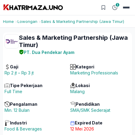
1
Home
Lowongan
Sales & Marketing Partnership (Jawa Timur)
Sales & Marketing Partnership (Jawa
Timur)
PT. Dua Pendekar Ayam
Gaji
Kategori
Rp 2 jt – Rp 3 jt
Marketing Professionals
Tipe Pekerjaan
Lokasi
Full Time
Malang
Pengalaman
Pendidikan
Min. 12 Bulan
SMA/SMK Sederajat
Industri
Expired Date
Food & Beverages
12 Mei 2026