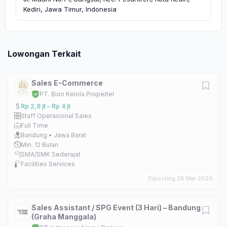
Kediri, Jawa Timur, Indonesia
Lowongan Terkait
Sales E-Commerce
PT. Bion Kelola Propertel
Rp 2,8 jt – Rp 4 jt
Staff Operasional Sales
Full Time
Bandung • Jawa Barat
Min. 12 Bulan
SMA/SMK Sederajat
Facilities Services
Diposting 28 Mar 2026
Sales Assistant / SPG Event (3 Hari) – Bandung
(Graha Manggala)