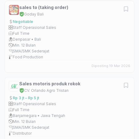
sales to (taking order)
Goday Bali
Negotiable
Staff Operasional Sales
Full Time
Denpasar • Bali
Min. 12 Bulan
SMA/SMK Sederajat
Food Production
Diposting 19 Mar 2026
Sales motoris produk rokok
CV. Orlando Agro Tristan
Rp 3 jt – Rp 5 jt
Staff Operasional Sales
Full Time
Banjarnegara • Jawa Tengah
Min. 12 Bulan
SMA/SMK Sederajat
Distributor