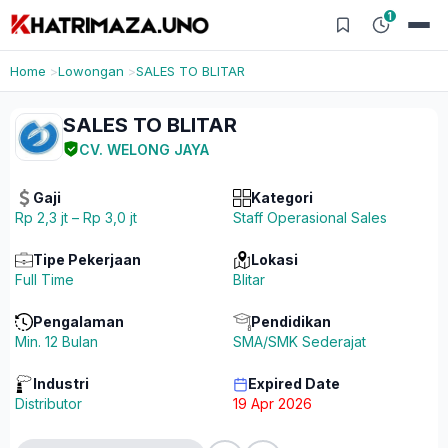
1
Home
Lowongan
SALES TO BLITAR
SALES TO BLITAR
CV. WELONG JAYA
Gaji
Kategori
Rp 2,3 jt – Rp 3,0 jt
Staff Operasional Sales
Tipe Pekerjaan
Lokasi
Full Time
Blitar
Pengalaman
Pendidikan
Min. 12 Bulan
SMA/SMK Sederajat
Industri
Expired Date
Distributor
19 Apr 2026