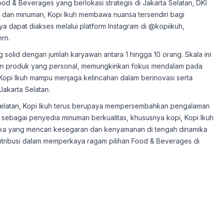
Food & Beverages yang berlokasi strategis di Jakarta Selatan, DKI
i dan minuman, Kopi Ikuh membawa nuansa tersendiri bagi
ya dapat diakses melalui platform Instagram di @kopiikuh,
rn.
g solid dengan jumlah karyawan antara 1 hingga 10 orang. Skala ini
dan produk yang personal, memungkinkan fokus mendalam pada
, Kopi Ikuh mampu menjaga kelincahan dalam berinovasi serta
Jakarta Selatan.
a Selatan, Kopi Ikuh terus berupaya mempersembahkan pengalaman
 sebagai penyedia minuman berkualitas, khususnya kopi, Kopi Ikuh
reka yang mencari kesegaran dan kenyamanan di tengah dinamika
ntribusi dalam memperkaya ragam pilihan Food & Beverages di