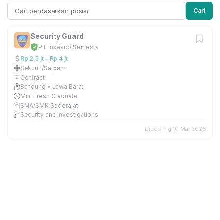
Cari
Security Guard
PT Insesco Semesta
Rp 2,5 jt – Rp 4 jt
Sekuriti/Satpam
Contract
Bandung • Jawa Barat
Min. Fresh Graduate
SMA/SMK Sederajat
Security and Investigations
Diposting 10 Mar 2026