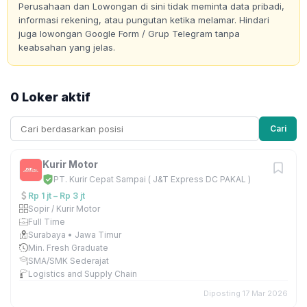
Perusahaan dan Lowongan di sini tidak meminta data pribadi,
informasi rekening, atau pungutan ketika melamar. Hindari
juga lowongan Google Form / Grup Telegram tanpa
keabsahan yang jelas.
0 Loker aktif
Cari
Kurir Motor
PT. Kurir Cepat Sampai ( J&T Express DC PAKAL )
Rp 1 jt – Rp 3 jt
Sopir / Kurir Motor
Full Time
Surabaya • Jawa Timur
Min. Fresh Graduate
SMA/SMK Sederajat
Logistics and Supply Chain
Diposting 17 Mar 2026