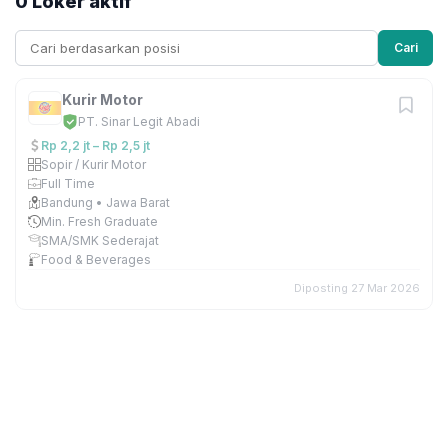
0 Loker aktif
Cari
Kurir Motor
PT. Sinar Legit Abadi
Rp 2,2 jt – Rp 2,5 jt
Sopir / Kurir Motor
Full Time
Bandung • Jawa Barat
Min. Fresh Graduate
SMA/SMK Sederajat
Food & Beverages
Diposting 27 Mar 2026