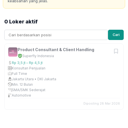
keabsahan yang jelas.
0 Loker aktif
Cari
Product Consultant & Client Handling
Superfly Indonesia
Rp 3,5 jt – Rp 4,5 jt
Konsultan Penjualan
Full Time
Jakarta Utara • DKI Jakarta
Min. 12 Bulan
SMA/SMK Sederajat
Automotive
Diposting 28 Mar 2026