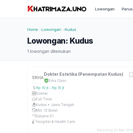
Lowongan
Perus
Home
Lowongan
Kudus
Lowongan: Kudus
1 lowongan ditemukan
Dokter Estetika (Penempatan Kudus)
Erha Clinic
Rp 10 jt – Rp 15 jt
Dokter
Full Time
Kudus • Jawa Tengah
Min. 12 Bulan
Sarjana S1
Hospital & Health Care
Diposting 25 Mar 202