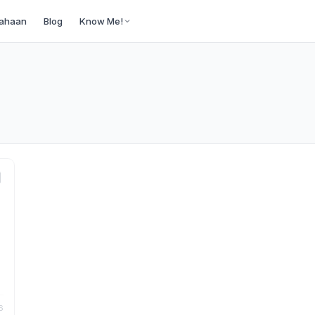
ahaan
Blog
Know Me!
6