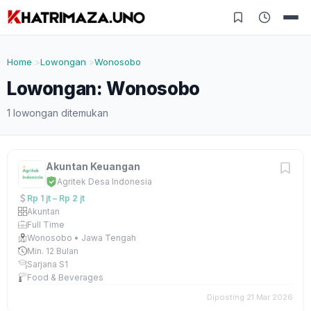
Home
Lowongan
Wonosobo
Lowongan: Wonosobo
1 lowongan ditemukan
Akuntan Keuangan
Agritek Desa Indonesia
Rp 1 jt – Rp 2 jt
Akuntan
Full Time
Wonosobo • Jawa Tengah
Min. 12 Bulan
Sarjana S1
Food & Beverages
Diposting 21 Mar 2026