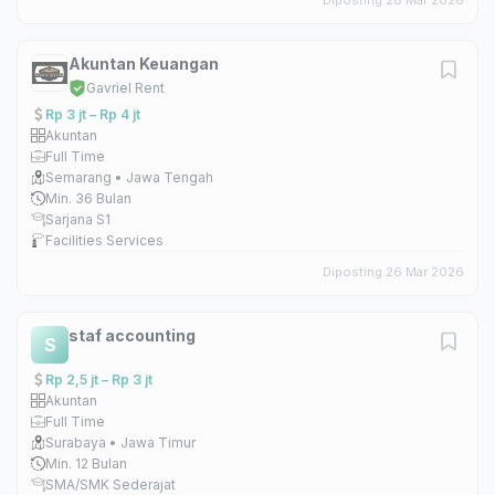
Diposting 28 Mar 2026
Akuntan Keuangan
Gavriel Rent
Rp 3 jt – Rp 4 jt
Akuntan
Full Time
Semarang • Jawa Tengah
Min. 36 Bulan
Sarjana S1
Facilities Services
Diposting 26 Mar 2026
staf accounting
S
Rp 2,5 jt – Rp 3 jt
Akuntan
Full Time
Surabaya • Jawa Timur
Min. 12 Bulan
SMA/SMK Sederajat