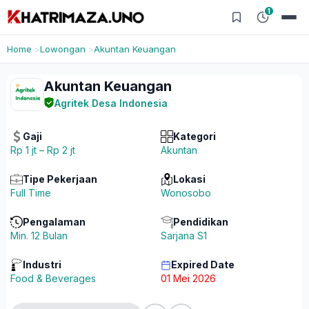
1
Home
Lowongan
Akuntan Keuangan
Akuntan Keuangan
Agritek Desa Indonesia
Gaji
Kategori
Rp 1 jt – Rp 2 jt
Akuntan
Tipe Pekerjaan
Lokasi
Full Time
Wonosobo
Pengalaman
Pendidikan
Min. 12 Bulan
Sarjana S1
Industri
Expired Date
Food & Beverages
01 Mei 2026