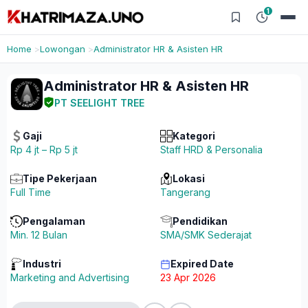
1
Home
Lowongan
Administrator HR & Asisten HR
Administrator HR & Asisten HR
PT SEELIGHT TREE
Gaji
Kategori
Rp 4 jt – Rp 5 jt
Staff HRD & Personalia
Tipe Pekerjaan
Lokasi
Full Time
Tangerang
Pengalaman
Pendidikan
Min. 12 Bulan
SMA/SMK Sederajat
Industri
Expired Date
Marketing and Advertising
23 Apr 2026