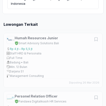
Indonesia
Lowongan Terkait
Humah Resources Junior
Smart Advisory Solutions Bali
Rp 4 jt – Rp 5,5 jt
Staff HRD & Personalia
Full Time
Badung • Bali
Min. 12 Bulan
Sarjana S1
Management Consulting
Diposting 26 Mar 2026
Personel Relation Officer
Pandawa Digitalikasih HR Services