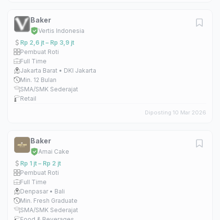
Baker
Vertis Indonesia
Rp 2,6 jt – Rp 3,9 jt
Pembuat Roti
Full Time
Jakarta Barat • DKI Jakarta
Min. 12 Bulan
SMA/SMK Sederajat
Retail
Diposting 10 Mar 2026
Baker
Amai Cake
Rp 1 jt – Rp 2 jt
Pembuat Roti
Full Time
Denpasar • Bali
Min. Fresh Graduate
SMA/SMK Sederajat
Food & Beverages