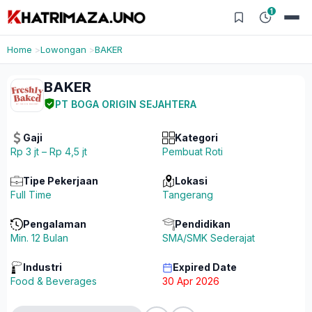
1
Home
Lowongan
BAKER
BAKER
PT BOGA ORIGIN SEJAHTERA
Gaji
Kategori
Rp 3 jt – Rp 4,5 jt
Pembuat Roti
Tipe Pekerjaan
Lokasi
Full Time
Tangerang
Pengalaman
Pendidikan
Min. 12 Bulan
SMA/SMK Sederajat
Industri
Expired Date
Food & Beverages
30 Apr 2026