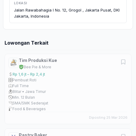
LOKASI
Jalan Rawabahagia I No. 12, Grogol , Jakarta Pusat, DKI
Jakarta, Indonesia
Lowongan Terkait
Tim Produksi Kue
Bee Pie & More
Rp 1,6 jt – Rp 2,4 jt
Pembuat Roti
Full Time
Blitar • Jawa Timur
Min. 12 Bulan
SMA/SMK Sederajat
Food & Beverages
Diposting 25 Mar 2026
Pastry Baker