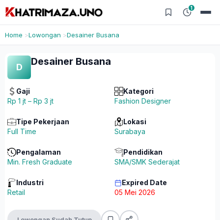
1
Home
Lowongan
Desainer Busana
Desainer Busana
D
Gaji
Kategori
Rp 1 jt – Rp 3 jt
Fashion Designer
Tipe Pekerjaan
Lokasi
Full Time
Surabaya
Pengalaman
Pendidikan
Min. Fresh Graduate
SMA/SMK Sederajat
Industri
Expired Date
Retail
05 Mei 2026
Lowongan Sudah Tutup