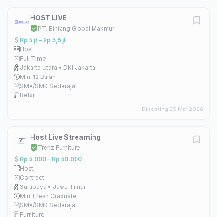
HOST LIVE
PT. Bintang Global Makmur
Rp 5 jt – Rp 5,5 jt
Host
Full Time
Jakarta Utara • DKI Jakarta
Min. 12 Bulan
SMA/SMK Sederajat
Retail
Diposting 25 Mar 2026
Host Live Streaming
Trenz Furniture
Rp 5.000 – Rp 50.000
Host
Contract
Surabaya • Jawa Timur
Min. Fresh Graduate
SMA/SMK Sederajat
Furniture