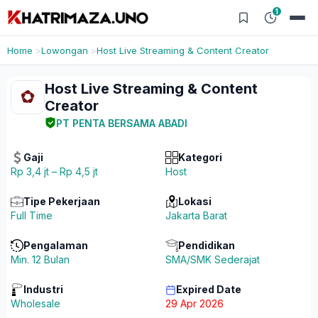
1
Home
Lowongan
Host Live Streaming & Content Creator
Host Live Streaming & Content
Creator
PT PENTA BERSAMA ABADI
Gaji
Kategori
Rp 3,4 jt – Rp 4,5 jt
Host
Tipe Pekerjaan
Lokasi
Full Time
Jakarta Barat
Pengalaman
Pendidikan
Min. 12 Bulan
SMA/SMK Sederajat
Industri
Expired Date
Wholesale
29 Apr 2026