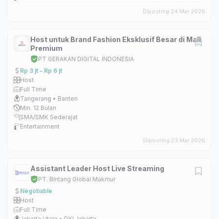
Diposting 24 Mar 2026
Host untuk Brand Fashion Eksklusif Besar di Mall
Premium
PT GERAKAN DIGITAL INDONESIA
Rp 3 jt – Rp 6 jt
Host
Full Time
Tangerang • Banten
Min. 12 Bulan
SMA/SMK Sederajat
Entertainment
Diposting 23 Mar 2026
Assistant Leader Host Live Streaming
PT. Bintang Global Makmur
Negotiable
Host
Full Time
Jakarta Utara • DKI Jakarta