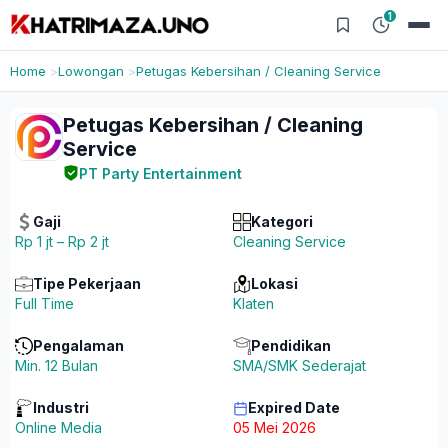
1
Home
Lowongan
Petugas Kebersihan / Cleaning Service
Petugas Kebersihan / Cleaning
Service
PT Party Entertainment
Gaji
Kategori
Rp 1 jt – Rp 2 jt
Cleaning Service
Tipe Pekerjaan
Lokasi
Full Time
Klaten
Pengalaman
Pendidikan
Min. 12 Bulan
SMA/SMK Sederajat
Industri
Expired Date
Online Media
05 Mei 2026