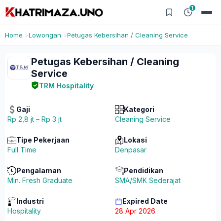
1
Home
Lowongan
Petugas Kebersihan / Cleaning Service
Petugas Kebersihan / Cleaning
Service
TRM Hospitality
Gaji
Kategori
Rp 2,8 jt – Rp 3 jt
Cleaning Service
Tipe Pekerjaan
Lokasi
Full Time
Denpasar
Pengalaman
Pendidikan
Min. Fresh Graduate
SMA/SMK Sederajat
Industri
Expired Date
Hospitality
28 Apr 2026