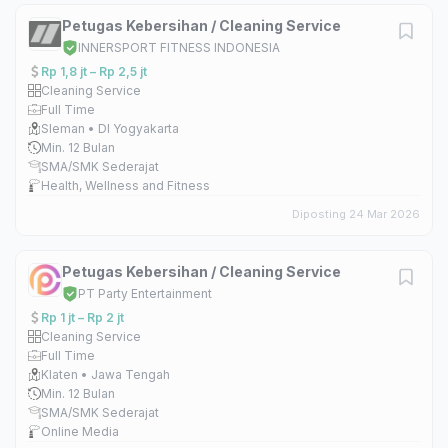
Petugas Kebersihan / Cleaning Service
INNERSPORT FITNESS INDONESIA
Rp 1,8 jt – Rp 2,5 jt
Cleaning Service
Full Time
Sleman • DI Yogyakarta
Min. 12 Bulan
SMA/SMK Sederajat
Health, Wellness and Fitness
Diposting 24 Mar 2026
Petugas Kebersihan / Cleaning Service
PT Party Entertainment
Rp 1 jt – Rp 2 jt
Cleaning Service
Full Time
Klaten • Jawa Tengah
Min. 12 Bulan
SMA/SMK Sederajat
Online Media