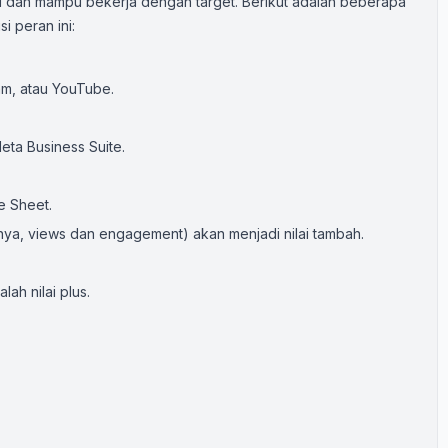
nggi dan mampu bekerja dengan target. Berikut adalah beberapa
i peran ini:
am, atau YouTube.
ta Business Suite.
 Sheet.
ya, views dan engagement) akan menjadi nilai tambah.
lah nilai plus.