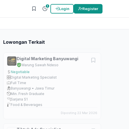
1
Login
Register
Lowongan Terkait
Digital Marketing Banyuwangi
Warung Sawah Ndeso
Negotiable
Digital Marketing Specialist
Full Time
Banyuwangi • Jawa Timur
Min. Fresh Graduate
Sarjana S1
Food & Beverages
Diposting 22 Mar 2026