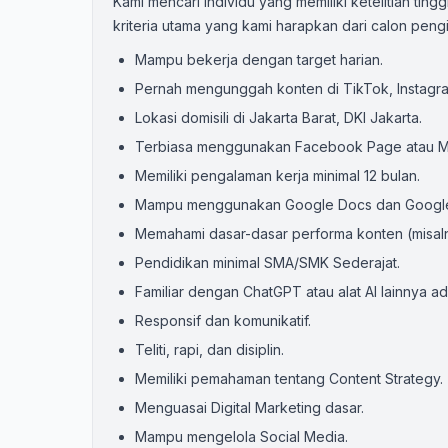
Kami mencari individu yang memiliki ketelitian ti
kriteria utama yang kami harapkan dari calon pengis
Mampu bekerja dengan target harian.
Pernah mengunggah konten di TikTok, Instagr
Lokasi domisili di Jakarta Barat, DKI Jakarta.
Terbiasa menggunakan Facebook Page atau Me
Memiliki pengalaman kerja minimal 12 bulan.
Mampu menggunakan Google Docs dan Google
Memahami dasar-dasar performa konten (misaln
Pendidikan minimal SMA/SMK Sederajat.
Familiar dengan ChatGPT atau alat AI lainnya ada
Responsif dan komunikatif.
Teliti, rapi, dan disiplin.
Memiliki pemahaman tentang Content Strategy.
Menguasai Digital Marketing dasar.
Mampu mengelola Social Media.