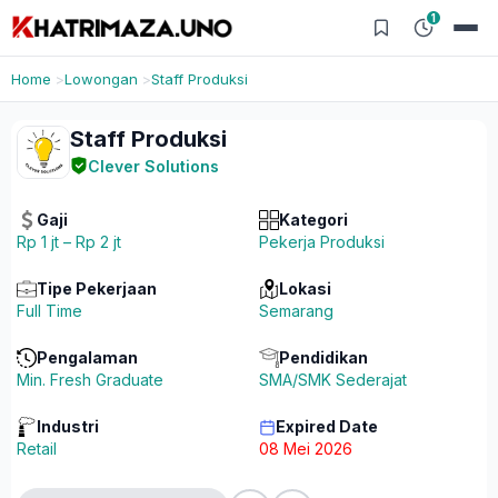
1
Home
Lowongan
Staff Produksi
Staff Produksi
Clever Solutions
Gaji
Kategori
Rp 1 jt – Rp 2 jt
Pekerja Produksi
Tipe Pekerjaan
Lokasi
Full Time
Semarang
Pengalaman
Pendidikan
Min. Fresh Graduate
SMA/SMK Sederajat
Industri
Expired Date
Retail
08 Mei 2026