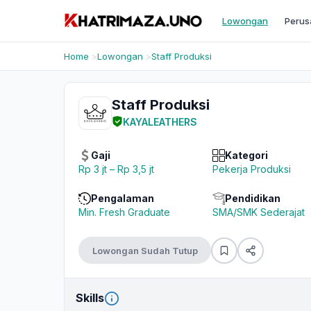
Lowongan
Perus
Home
Lowongan
Staff Produksi
Staff Produksi
KAYALEATHERS
Gaji
Kategori
Rp 3 jt – Rp 3,5 jt
Pekerja Produksi
Pengalaman
Pendidikan
Min. Fresh Graduate
SMA/SMK Sederajat
Lowongan Sudah Tutup
Skills