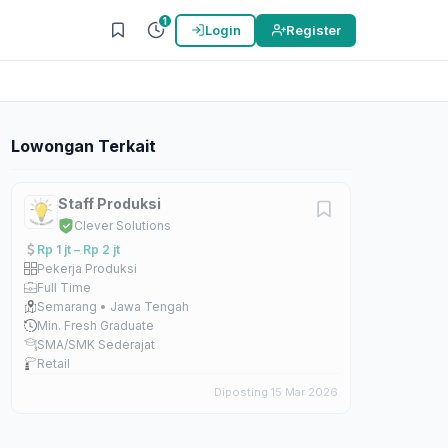
1
Login
Register
Lowongan Terkait
Staff Produksi
Clever Solutions
Rp 1 jt – Rp 2 jt
Pekerja Produksi
Full Time
Semarang • Jawa Tengah
Min. Fresh Graduate
SMA/SMK Sederajat
Retail
Diposting 15 Mar 2026