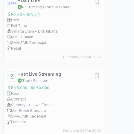
HOST LIVE
PT. Bintang Global Makmur
Rp 5 jt – Rp 5,5 jt
Host
Full Time
Jakarta Utara • DKI Jakarta
Min. 12 Bulan
SMA/SMK Sederajat
Retail
Diposting 25 Mar 2026
Host Live Streaming
Trenz Furniture
Rp 5.000 – Rp 50.000
Host
Contract
Surabaya • Jawa Timur
Min. Fresh Graduate
SMA/SMK Sederajat
Furniture
Diposting 24 Mar 2026