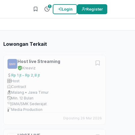
1
Login
Register
Lowongan Terkait
Host live Streaming
Kreaviz
Rp 1 jt – Rp 2,8 jt
Host
Contract
Malang • Jawa Timur
Min. 12 Bulan
SMA/SMK Sederajat
Media Production
Diposting 26 Mar 2026