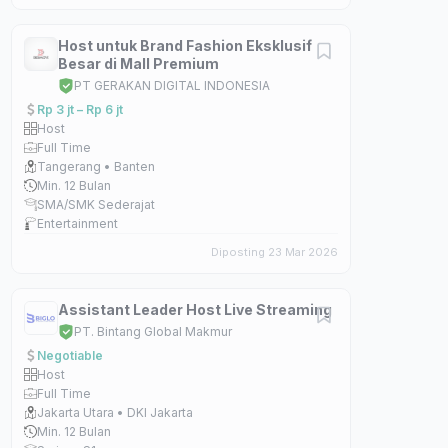
Host untuk Brand Fashion Eksklusif
Besar di Mall Premium
PT GERAKAN DIGITAL INDONESIA
Rp 3 jt – Rp 6 jt
Host
Full Time
Tangerang • Banten
Min. 12 Bulan
SMA/SMK Sederajat
Entertainment
Diposting 23 Mar 2026
Assistant Leader Host Live Streaming
PT. Bintang Global Makmur
Negotiable
Host
Full Time
Jakarta Utara • DKI Jakarta
Min. 12 Bulan