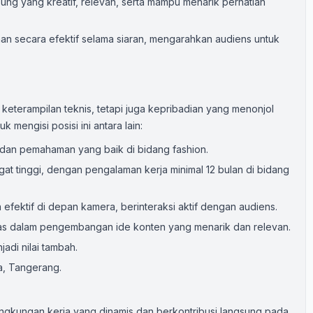
ng yang kreatif, relevan, serta mampu menarik perhatian
n secara efektif selama siaran, mengarahkan audiens untuk
 keterampilan teknis, tetapi juga kepribadian yang menonjol
k mengisi posisi ini antara lain:
n dan pemahaman yang baik di bidang fashion.
at tinggi, dengan pengalaman kerja minimal 12 bulan di bidang
fektif di depan kamera, berinteraksi aktif dengan audiens.
tas dalam pengembangan ide konten yang menarik dan relevan.
jadi nilai tambah.
a, Tangerang.
lingkungan kerja yang dinamis dan berkontribusi langsung pada