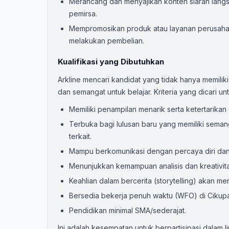
Merancang dan menyajikan konten siaran langsu
pemirsa.
Mempromosikan produk atau layanan perusahaa
melakukan pembelian.
Kualifikasi yang Dibutuhkan
Arkline mencari kandidat yang tidak hanya memiliki
dan semangat untuk belajar. Kriteria yang dicari untu
Memiliki penampilan menarik serta ketertarika
Terbuka bagi lulusan baru yang memiliki semang
terkait.
Mampu berkomunikasi dengan percaya diri dan e
Menunjukkan kemampuan analisis dan kreativi
Keahlian dalam bercerita (storytelling) akan men
Bersedia bekerja penuh waktu (WFO) di Cikup
Pendidikan minimal SMA/sederajat.
Ini adalah kesempatan untuk berpartisipasi dalam 